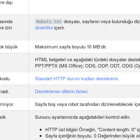
re dışı
asında
dosyası, sayfanın veya bulunduğu diz
Robots.txt
e izin
direktifini
içerir.
ok büyük
Maksimum sayfa boyutu 10 MB’dir.
HTML belgeleri ve aşağıdaki türdeki dosyalar de
PPT/PPTX (MS Office); ODS, ODP, ODT, ODG (Ope
 kodu
Standart HTTP durum kodları desteklenir
.
madı.
Desteklenen dillerin listesi
.
rmiyor.
Sayfa boş veya robot tarafından dizinlenebilecek içe
ksik
Sunucu ayarlarınızda aşağıdakileri kontrol edin:
HTTP üst bilgisi Örneğin, "Content-length: 0" i
Sayfa içeriğinin boyutu. 0 Değerinden büyük olm