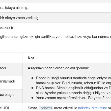
ra listeye alınmış.
bir siteye zaten verilmiş.
sı eksik.
 ilgili sorunları çözmek için sertifikasyon merkezinize veya barındırma
Not
medi
Aşağıdaki nedenlerden dolayı görünür:
Robotun isteği sunucu tarafında engelleniyor ve
anılamadı
hatası oluşuyor. Bu durumda, robotun IP ile eng
DNS hatası. Sitenin erişilebilir olduğundan ve 
olun. Ayarlar yakın zamanda değiştirildiyse, ver
ası oluştu
Yanıt zaman aşımı süresi doldu. Bir yanıt 3 sani
ti URL
Sayfa,
meta etiketi ile
noindex direktifine
sa
robots