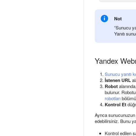
Not
“Sunucu yanı
Yanıtı sunu
Yandex Webma
Sunucu yanıtı k
İstenen URL
al
Robot
alanında,
bulunur. Robotu 
robotları
bölümü
Kontrol Et
düğm
Ayrıca sunucunuzun I
edebilirsiniz. Bunu 
Kontrol edilen 