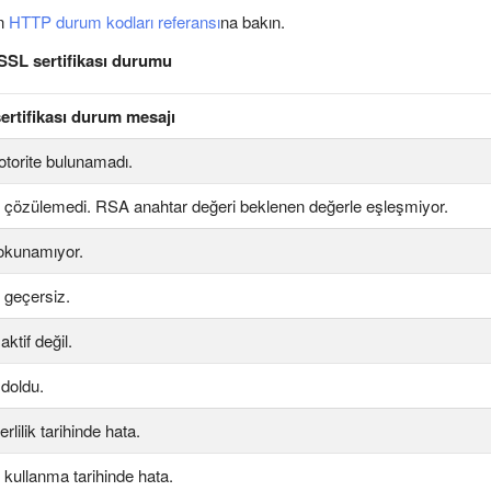
in
HTTP durum kodları referansı
na bakın.
 SSL sertifikası durumu
sertifikası durum mesajı
 otorite bulunamadı.
sı çözülemedi. RSA anahtar değeri beklenen değerle eşleşmiyor.
okunamıyor.
ı geçersiz.
aktif değil.
 doldu.
rlilik tarihinde hata.
n kullanma tarihinde hata.