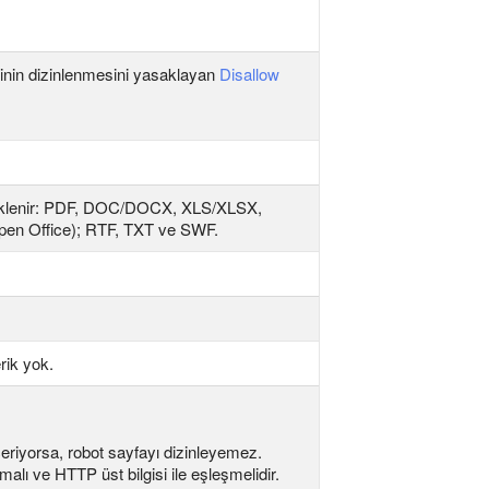
inin dizinlenmesini yasaklayan
Disallow
steklenir: PDF, DOC/DOCX, XLS/XLSX,
n Office); RTF, TXT ve SWF.
rik yok.
çeriyorsa, robot sayfayı dizinleyemez.
alı ve HTTP üst bilgisi ile eşleşmelidir.