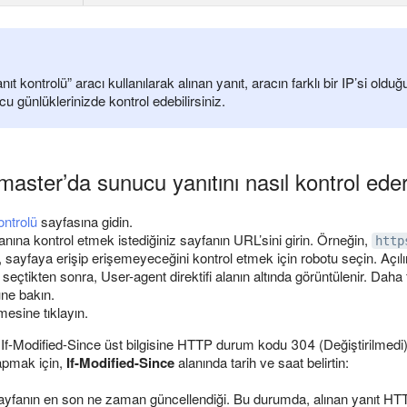
t kontrolü” aracı kullanılarak alınan yanıt, aracın farklı bir IP’si olduğu
cu günlüklerinizde kontrol edebilirsiniz.
ster’da sunucu yanıtını nasıl kontrol ede
ontrolü
sayfasına gidin.
anına kontrol etmek istediğiniz sayfanın URL’sini girin. Örneğin,
http
 sayfaya erişip erişemeyeceğini kontrol etmek için robotu seçin. Açılır
seçtikten sonra, User-agent direktifi alanın altında görüntülenir. Daha f
ne bakın.
esine tıklayın.
f-Modified-Since üst bilgisine HTTP durum kodu 304 (Değiştirilmedi) i
yapmak için,
If-Modified-Since
alanında tarih ve saat belirtin:
sayfanın en son ne zaman güncellendiği. Bu durumda, alınan yanıt H