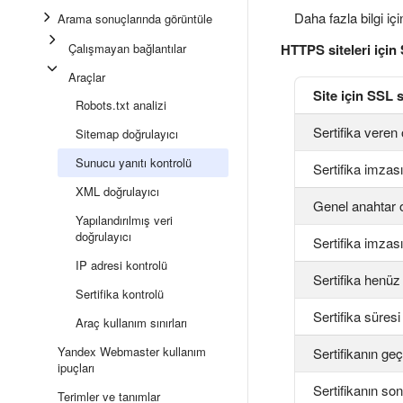
Daha fazla bilgi iç
Arama sonuçlarında görüntüle
Çalışmayan bağlantılar
HTTPS siteleri için
Araçlar
Site için SSL 
Robots.txt analizi
Sertifika veren
Sitemap doğrulayıcı
Sunucu yanıtı kontrolü
Sertifika imza
XML doğrulayıcı
Genel anahtar 
Yapılandırılmış veri
doğrulayıcı
Sertifika imzas
IP adresi kontrolü
Sertifika henüz 
Sertifika kontrolü
Sertifika süresi
Araç kullanım sınırları
Yandex Webmaster kullanım
Sertifikanın geçe
ipuçları
Sertifikanın so
Terimler ve tanımlar