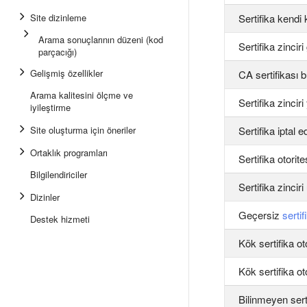
Site dizinleme
Sertifika kendi
Arama sonuçlarının düzeni (kod
Sertifika zincir
parçacığı)
Gelişmiş özellikler
CA sertifikası 
Arama kalitesini ölçme ve
Sertifika zincir
iyileştirme
Site oluşturma için öneriler
Sertifika iptal ed
Ortaklık programları
Sertifika otorit
Bilgilendiriciler
Sertifika zinciri
Dizinler
Geçersiz
sertif
Destek hizmeti
Kök sertifika oto
Kök sertifika oto
Bilinmeyen serti