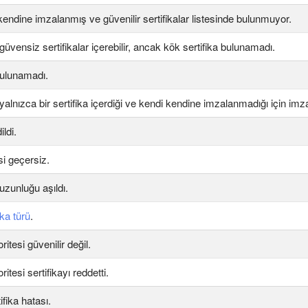
 kendine imzalanmış ve güvenilir sertifikalar listesinde bulunmuyor.
i güvensiz sertifikalar içerebilir, ancak kök sertifika bulunamadı.
bulunamadı.
i yalnızca bir sertifika içerdiği ve kendi kendine imzalanmadığı için im
ildi.
esi geçersiz.
 uzunluğu aşıldı.
ika türü
.
ritesi güvenilir değil.
ritesi sertifikayı reddetti.
fika hatası.