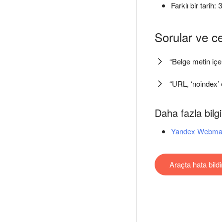
Farklı bir tarih:
Sorular ve c
“Belge metin içe
“URL, ‘noindex’ e
Daha fazla bilgi
Yandex Webmaste
Araçta hata bildi