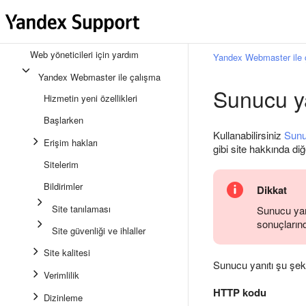
Web yöneticileri için yardım
Yandex Webmaster ile 
Yandex Webmaster ile çalışma
Sunucu ya
Hizmetin yeni özellikleri
Başlarken
Kullanabilirsiniz
Sunu
Erişim hakları
gibi site hakkında diğ
Sitelerim
Bildirimler
Dikkat
Site tanılaması
Sunucu yan
sonuçlarında
Site güvenliği ve ihlaller
Site kalitesi
Sunucu yanıtı şu şeki
Verimlilik
HTTP kodu
Dizinleme