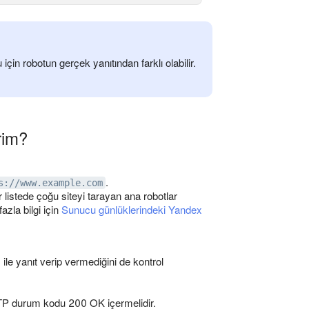
 için robotun gerçek yanıtından farklı olabilir.
rim?
.
s://www.example.com
 listede çoğu siteyi tarayan ana robotlar
azla bilgi için
Sunucu günlüklerindeki Yandex
le yanıt verip vermediğini de kontrol
TTP durum kodu 200 OK içermelidir.