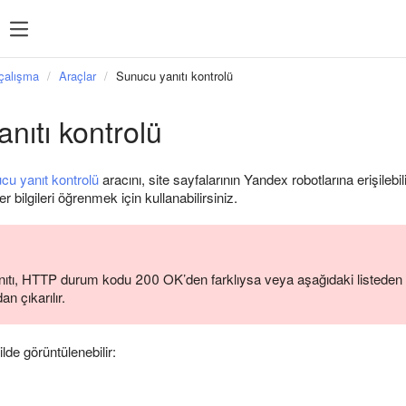
çalışma
Araçlar
Sunucu yanıtı kontrolü
nıtı kontrolü
cu yanıt kontrolü
aracını, site sayfalarının Yandex robotlarına erişileb
er bilgileri öğrenmek için kullanabilirsiniz.
ıtı, HTTP durum kodu 200 OK’den farklıysa veya aşağıdaki listeden
n çıkarılır.
lde görüntülenebilir: