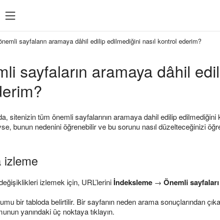
nemli sayfaların aramaya dâhil edilip edilmediğini nasıl kontrol ederim?
i sayfaların aramaya dâhil edili
derim?
sitenizin tüm önemli sayfalarının aramaya dahil edilip edilmediğini k
e, bunun nedenini öğrenebilir ve bu sorunu nasıl düzelteceğinizi öğren
 izleme
eğişiklikleri izlemek için, URL’lerini
İndeksleme
→
Önemli sayfaları
u bir tabloda belirtilir. Bir sayfanın neden arama sonuçlarından çıkar
unun yanındaki üç noktaya tıklayın.