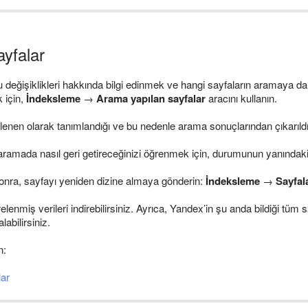
ayfalar
eğişiklikleri hakkında bilgi edinmek ve hangi sayfaların aramaya dahil 
 için,
İndeksleme
→
Arama yapılan sayfalar
aracını kullanın.
enen olarak tanımlandığı ve bu nedenle arama sonuçlarından çıkarıldığı gib
 aramada nasıl geri getireceğinizi öğrenmek için, durumunun yanındaki
nra, sayfayı yeniden dizine almaya gönderin:
İndeksleme
→
Sayfal
enmiş verileri indirebilirsiniz. Ayrıca, Yandex’in şu anda bildiği tüm sa
abilirsiniz.
n:
lar