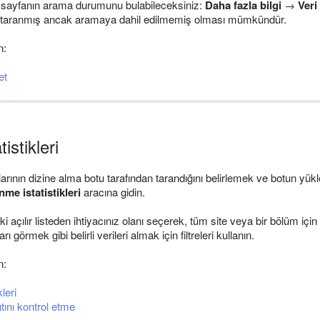
a sayfanın arama durumunu bulabileceksiniz:
Daha fazla bilgi
→
Veri
n taranmış ancak aramaya dahil edilmemiş olması mümkündür.
n:
et
istikleri
larının dizine alma botu tarafından tarandığını belirlemek ve botun yükl
me istatistikleri
aracına gidin.
ki açılır listeden ihtiyacınız olanı seçerek, tüm site veya bir bölüm için
 görmek gibi belirli verileri almak için filtreleri kullanın.
n:
leri
ını kontrol etme