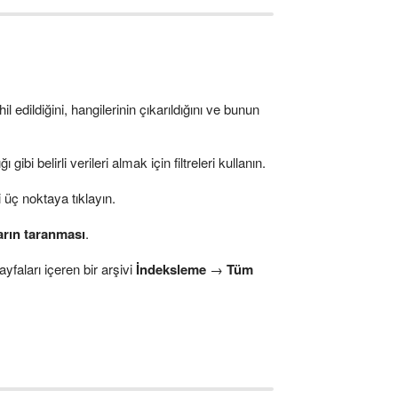
edildiğini, hangilerinin çıkarıldığını ve bunun
i belirli verileri almak için filtreleri kullanın.
 üç noktaya tıklayın.
arın taranması
.
yfaları içeren bir arşivi
İndeksleme
→
Tüm