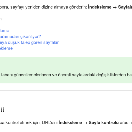
nra, sayfayı yeniden dizine almaya gönderin:
İndeksleme
→
Sayfal
n:
zleme
aramadan çıkarılıyor?
eya düşük talep gören sayfalar
 ekleme
 tabanı güncellemelerinden ve önemli sayfalardaki değişikliklerden h
lü
zlıca kontrol etmek için, URL’sini
İndeksleme
→
Sayfa kontrolü
aracın