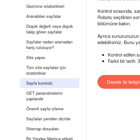
Gezinme istatistikleri
Kontrol sırasında, say
Aranabilen sayfalar
Robotu seçtikten sonra
bölümüne bakın.
Düşük değerli veya düşük
talep gören sayfalar
Ayrıca sunucunuzun I
Sayfalar neden aramadan
edebilirsiniz. Bunu 
hariç tutuluyor?
Kontrol edilen 
Site yapısı
Farklı bir tarih:
Tüm site sayfaları için
istatistikler
Destek ile iletiş
Sayfa kontrolü
GET parametrelerini
yapılandır
Önemli sayfa izleme
Sayfaları yeniden dizinle
Sitemap dosyaları
Bir Yandex Metrica etiketi