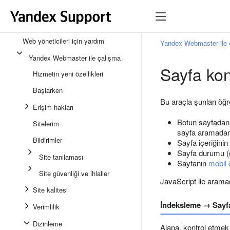
Web yöneticileri için yardım
Yandex Webmaster ile 
Yandex Webmaster ile çalışma
Sayfa kon
Hizmetin yeni özellikleri
Başlarken
Bu araçla şunları öğre
Erişim hakları
Botun sayfadan a
Sitelerim
sayfa aramadan ç
Bildirimler
Sayfa içeriğinin
Sayfa durumu (ö
Site tanılaması
Sayfanın
mobil 
Site güvenliği ve ihlaller
JavaScript ile arama
Site kalitesi
İndeksleme → Sayfa
Verimlilik
Dizinleme
Alana, kontrol etmek 