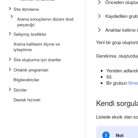
Önceden oluştur
Site dizinleme
Kaydedilen grub
Arama sonuçlarının düzeni (kod
parçacığı)
Anahtar kelime 
Gelişmiş özellikler
Yeni bir grup oluşturd
Arama kalitesini ölçme ve
iyileştirme
Gerekirse, oluşturd
Site oluşturma için öneriler
Ortaklık programları
Yeniden adlandı
Sil.
Bilgilendiriciler
Bir grubun
filtre
Dizinler
Destek hizmeti
Kendi sorgular
Listede eksik olan sor
Not