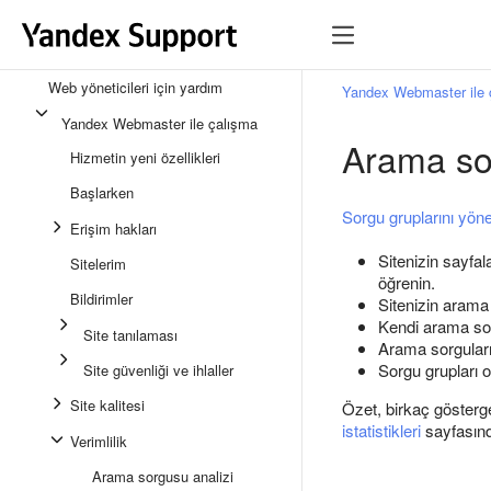
Web yöneticileri için yardım
Yandex Webmaster ile 
Yandex Webmaster ile çalışma
Arama sor
Hizmetin yeni özellikleri
Başlarken
Sorgu gruplarını yön
Erişim hakları
Sitenizin sayfal
Sitelerim
öğrenin.
Bildirimler
Sitenizin arama
Kendi arama sor
Site tanılaması
Arama sorguları i
Sorgu grupları 
Site güvenliği ve ihlaller
Site kalitesi
Özet, birkaç gösterge
istatistikleri
sayfasında
Verimlilik
Arama sorgusu analizi