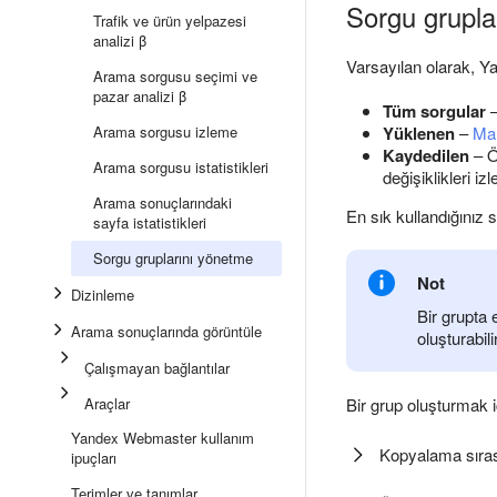
Sorgu grupla
Trafik ve ürün yelpazesi
analizi β
Varsayılan olarak, 
Arama sorgusu seçimi ve
pazar analizi β
Tüm sorgular
–
Arama sorgusu izleme
Yüklenen
–
Man
Kaydedilen
– Ö
Arama sorgusu istatistikleri
değişiklikleri i
Arama sonuçlarındaki
En sık kullandığınız s
sayfa istatistikleri
Sorgu gruplarını yönetme
Not
Dizinleme
Bir grupta
Arama sonuçlarında görüntüle
oluşturabili
Çalışmayan bağlantılar
Araçlar
Bir grup oluşturmak 
Yandex Webmaster kullanım
Kopyalama sıras
ipuçları
Terimler ve tanımlar