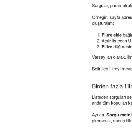
Sorgular, parametrele
Örneğin, sayfa adresi
oluşturalım:
Filtre ekle
bağla
Açılır listeden
U
Filtre
düğmesine
Varsayılan olarak, li
Belirtilen filtreyi me
Birden fazla fil
Listeden sorguları seç
anda tüm koşulları ka
Ayrıca,
Sorgu metni
girerseniz, sonuç filt