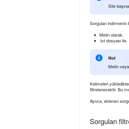
Site başına
Sorguları indirmenin 
Metin olarak.
.txt dosyası ile.
Not
Metin veya 
Kelimeleri yükledikte
filtrelenecektir. Bu 
Ayrıca, eklenen sorg
Sorguları fil