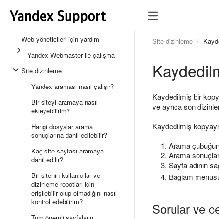
Web yöneticileri için yardım
Site dizinleme
Kayd
Yandex Webmaster ile çalışma
Kaydedil
Site dizinleme
Yandex araması nasıl çalışır?
Kaydedilmiş bir kop
Bir siteyi aramaya nasıl
ve ayrıca son dizinle
ekleyebilirim?
Kaydedilmiş kopyayı 
Hangi dosyalar arama
sonuçlarına dahil edilebilir?
Arama çubuğuna
Kaç site sayfası aramaya
Arama sonuçları
dahil edilir?
Sayfa adının sa
Bir sitenin kullanıcılar ve
Bağlam menüs
dizinleme robotları için
erişilebilir olup olmadığını nasıl
kontrol edebilirim?
Sorular ve c
Tüm önemli sayfaların