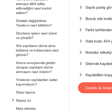
aramaya dâhil edilip
Sayfa yanlış gör
edilmediğini nasıl kontrol
ederim?
Bozuk site kodl
Sitedeki değişiklikleri
Yandex’e nasıl bildiririm?
Farklı tarihler
Dizinleme işlemi nasıl izlenir
ve yönetilir?
Hata kodu 404 
Site sayfalarım dizine alma
botlarına ve kullanıcılara nasıl
Noindex etiketiy
görünür?
Arama sonuçlarında gerekli
Sitemde kayded
olmayan sayfaların dizine
alınmasını nasıl önlerim?
Kaydedilen kopy
Yinelenen sayfalardan neden
kaçınmalıyım?
Destek ile iletiş
Siteyi taşıma
Robots.txt
Meta etiketler