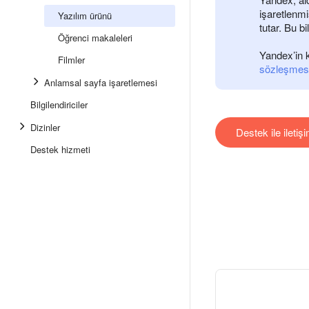
işaretlenmi
Yazılım ürünü
tutar. Bu bi
Öğrenci makaleleri
Yandex’in k
Filmler
sözleşmes
Anlamsal sayfa işaretlemesi
Bilgilendiriciler
Dizinler
Destek ile iletiş
Destek hizmeti