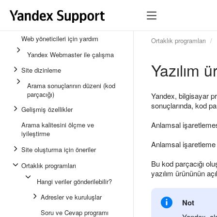
Web yöneticileri için yardım
Ortaklık programları
Yandex Webmaster ile çalışma
Yazılım ü
Site dizinleme
Arama sonuçlarının düzeni (kod
parçacığı)
Yandex, bilgisayar pr
sonuçlarında, kod parç
Gelişmiş özellikler
Anlamsal işaretlemes
Arama kalitesini ölçme ve
iyileştirme
Anlamsal işaretleme i
Site oluşturma için öneriler
Bu kod parçacığı olu
Ortaklık programları
yazılım ürününün açık
Hangi veriler gönderilebilir?
Adresler ve kuruluşlar
Not
Soru ve Cevap programı
Yandex, al