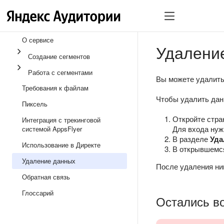
О сервисе
Удалени
Создание сегментов
Работа с сегментами
Вы можете удалить
Требования к файлам
Чтобы удалить дан
Пиксель
Откройте стр
Интеграция с трекинговой
Для входа нуж
системой AppsFlyer
В разделе
Уда
Использование в Директе
В открывшемс
Удаление данных
После удаления ник
Обратная связь
Глоссарий
Остались в