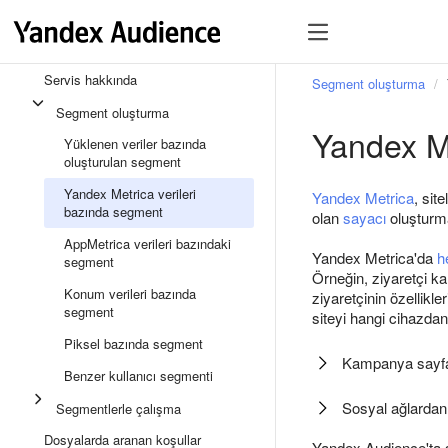
Servis hakkında
Segment oluşturma
Segment oluşturma
Yandex Me
Yüklenen veriler bazında
oluşturulan segment
Yandex Metrica verileri
Yandex Metrica
, sit
bazında segment
olan
sayacı
oluşturman
AppMetrica verileri bazındaki
Yandex Metrica'da
h
segment
Örneğin, ziyaretçi ka
Konum verileri bazında
ziyaretçinin özellikl
segment
siteyi hangi cihazdan
Piksel bazında segment
Kampanya sayfası
Benzer kullanıcı segmenti
Sosyal ağlardan y
Segmentlerle çalışma
Dosyalarda aranan koşullar
Yandex Audience'ta 