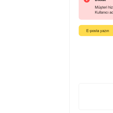
Müşteri hiz
Kullanıcı a
E-posta yazın