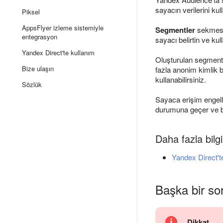
sayacın verilerini kull
Piksel
AppsFlyer izleme sistemiyle
Segmentler
sekmes
entegrasyon
sayacı belirtin ve kul
Yandex Direct'te kullanım
Oluşturulan segment
Bize ulaşın
fazla anonim kimlik 
kullanabilirsiniz.
Sözlük
Sayaca erişim engell
durumuna geçer ve bu
Daha fazla bilgi 
Yandex Direct't
Başka bir so
Dikkat