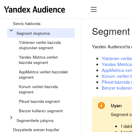
Servis hakkında
Segment 
Segment oluşturma
Yüklenen veriler bazında
Yandex Audience'ta o
oluşturulan segment
Yandex Metrica verileri
Yüklenen verile
bazında segment
Yandex Metrica 
AppMetrica veri
AppMetrica verileri bazındaki
Konum verileri
segment
Piksel bazında
Konum verileri bazında
Benzer kullanıc
segment
Piksel bazında segment
Uyarı
Benzer kullanıcı segmenti
Segment ol
Segmentlerle çalışma
1 dak
Dosyalarda aranan koşullar
1 saa