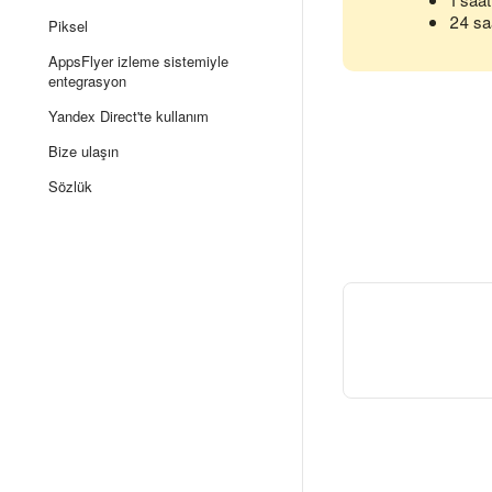
24 sa
Piksel
AppsFlyer izleme sistemiyle
entegrasyon
Yandex Direct'te kullanım
Bize ulaşın
Sözlük