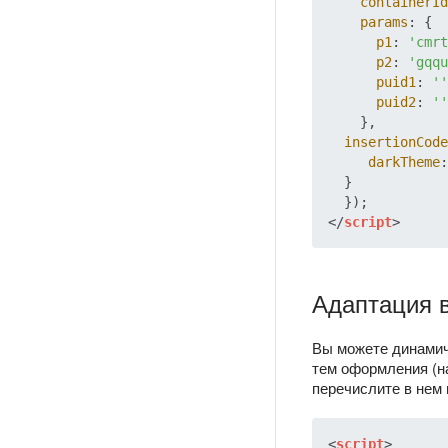
containerId
params
: {

p1
: 
'cmrt
p2
: 
'gqqu
puid1
: 
''
puid2
: 
''
    },

insertionCode
darkTheme
:
  }

</
script
>
Адаптация в
Вы можете динамич
тем оформления (на
перечислите в нем 
<
script
>