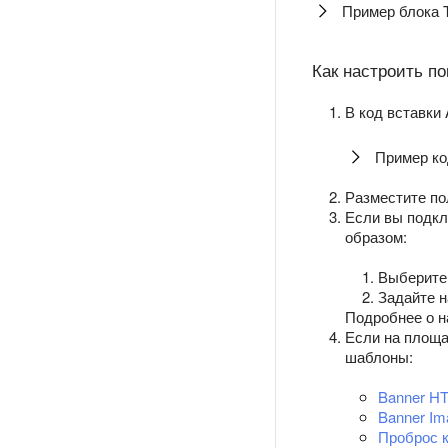
Пример блока 
Как настроить по
В код вставки
Пример ко
Разместите по
Если вы подк
образом:
Выберите
Задайте н
Подробнее о н
Если на площа
шаблоны:
Banner H
Banner Im
Проброс 