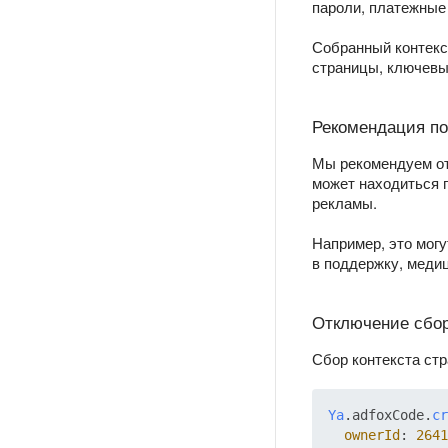
пароли, платежные
Собранный контекст
страницы, ключевы
Рекомендация п
Мы рекомендуем от
может находиться 
рекламы.
Например, это мог
в поддержку, меди
Отключение сбор
Сбор контекста ст
Ya
.
adfoxCode
.
cr
ownerId
: 
2641