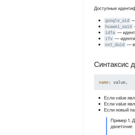
Доступные идентиф
—
google_aid
huawei_oaid
— идент
idfa
— идентиф
ifv
— в
ext_duid
Синтаксис 
name
Если value яв
Если value яв
Если новый па
Пример 1. 
двоеточие