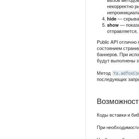
некорректно р
непроинициали
hide
— скрывае
show
— показы
отправляется.
Public API отлично
состоянием страниц
баннеров. При исп
будут выполнены з
Метод
Ya.adfoxCo
последующих запро
Возможность
Коды вставки и биб
При необходимости 