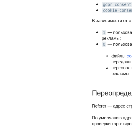
gdpr-consent
cookie-conse
В зависимости от 
— пользоват
1
рекламы;
— пользоват
0
файлы
co
передачи 
персональ
рекламы.
Переопредел
Referer — адрес ст
По умолчанию адрес
проверки таргетиро