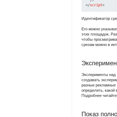
</
script
>
Идентификатор сре
Его можно указыват
этих площадок. Раз
чтобы просматриват
срезам можно в ин
Эксперимент
Эксперименты над 
создавать эксперим
разные рекламные б
определить, какой
Подробнее читайте
Показ полн