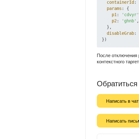
containerId
: 
params
: {

p1
: 
'cdvyr'
p2
: 
'ghnb'
,

  }, 

disableGrab
: 
После отключения 
контекстного тарге
Обратиться
Написать в чат
Написать пись