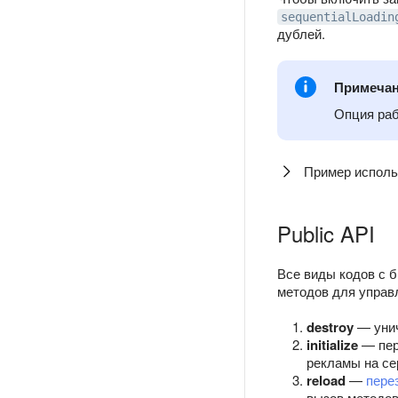
sequentialLoadin
дублей.
Примеча
Опция раб
Пример исполь
Public API
Все виды кодов с б
методов для управ
destroy
— унич
initialize
— пер
рекламы на се
reload
—
пере
вызов методо