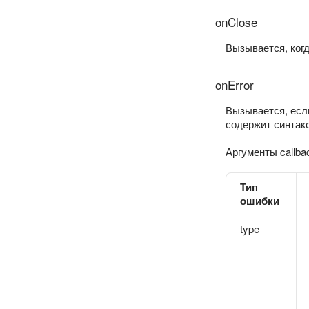
onClose
Вызывается, когд
onError
Вызывается, есл
содержит синтак
Аргументы callbac
Тип
ошибки
type