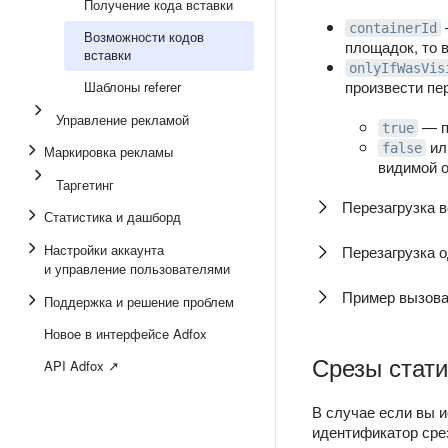
Получение кода вставки
containerId
Возможности кодов
площадок, то 
вставки
onlyIfWasVis
произвести пер
Шаблоны referer
Управление рекламой
— п
true
ил
false
Маркировка рекламы
видимой о
Таргетинг
Перезагрузка в
Статистика и дашборд
Настройки аккаунта
Перезагрузка о
и управление пользователями
Пример вызова
Поддержка и решение проблем
Новое в интерфейсе Adfox
Срезы стати
API Adfox ↗
В случае если вы 
идентификатор срез