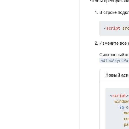
Чтобы преобразова
В строке подк
<
script
sr
Измените все 
Синхронный ко
adfoxAsyncPa
Новый аси
<
script
>
window
Ya
.
a
ow
co
pa