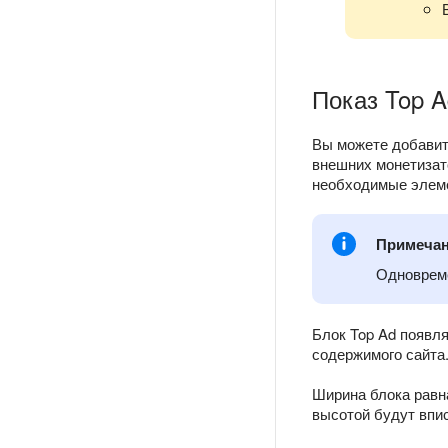
Показ Top A
Вы можете добавить
внешних монетизат
необходимые элеме
Примеча
Одновреме
Блок Top Ad появля
содержимого сайта
Ширина блока равн
высотой будут впи