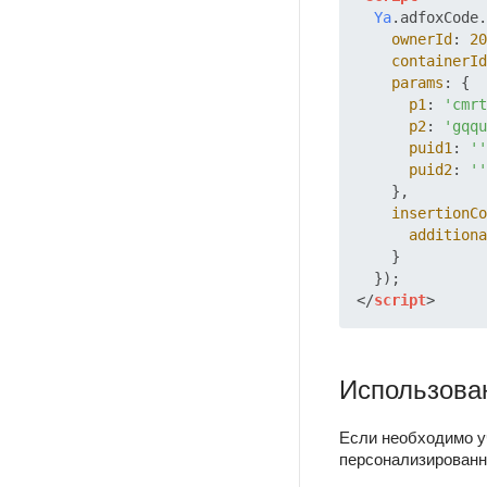
Ya
.
adfoxCode
.
ownerId
: 
20
containerId
params
: {

p1
: 
'cmrt
p2
: 
'gqqu
puid1
: 
''
puid2
: 
''
    },

insertionCo
additiona
    }

</
script
>
Использова
Если необходимо у
персонализированн