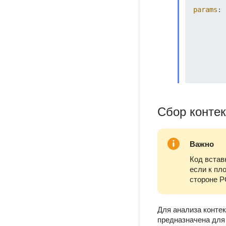
params
: 
Сбор контек
Важно
Код встав
если к пл
стороне Р
Для анализа конте
предназначена для