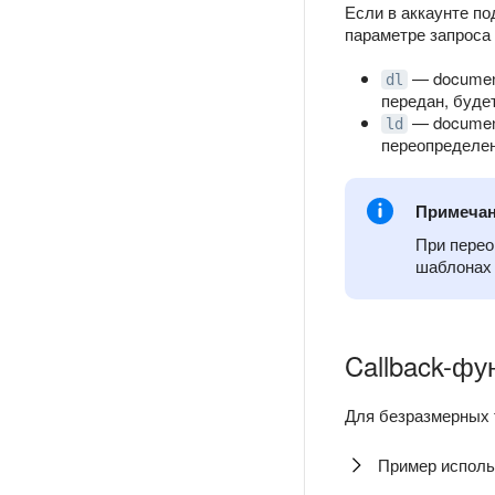
Если в аккаунте по
параметре запроса
— document
dl
передан, будет
— document
ld
переопределе
Примеча
При пере
шаблонах 
Callback-фу
Для безразмерных 
Пример использ