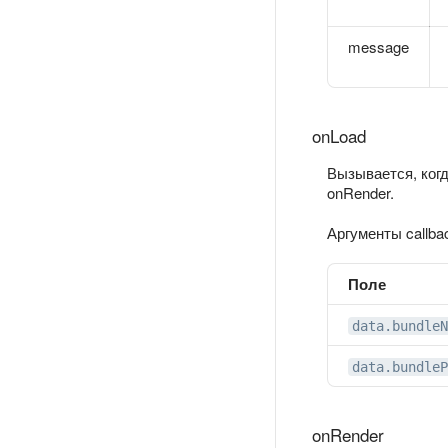
message
onLoad
Вызывается, когд
onRender.
Аргументы callba
Поле
data.bundleN
data.bundleP
onRender