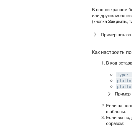
В полноэкранном б
или других монети
(кнопка
Закрыть
, 
Пример показа
Как настроить п
В код встав
type: 
platfo
platfo
Пример 
Если на пло
шаблоны.
Если вы по
образом: