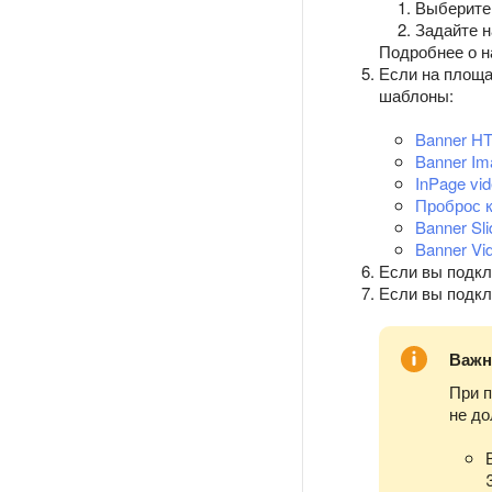
Выберите
Задайте н
Подробнее о н
Если на площа
шаблоны:
Banner H
Banner Im
InPage vi
Проброс 
Banner Sli
Banner Vi
Если вы подкл
Если вы подкл
Важн
При 
не д