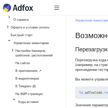
Быстрый старт
Инвентарь
Управл
О сервисе
Управление инвентар
Оферта и условия оплаты
Возможно
Быстрый старт
Управление инвентарем
Перезагрузк
Настройки баннеров,
шаблонов, расположений
Перезагрузка кода 
На сайтах
(например, на стра
прохождении тести
В приложениях ↗
В видеоплеерах
Вы можете управля
В Telegram (β)
Ya
.
adfoxCode
.
re
На AMP-страницах
Коды вставки
Значения параметр