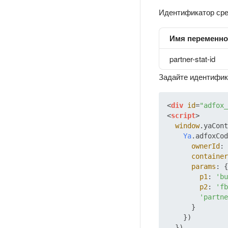
Идентификатор сре
Имя переменн
partner-stat-id
Задайте идентифик
<
div
id
=
"adfox_
<
script
>
window
.
yaCont
Ya
.
adfoxCod
ownerId
: 
container
params
: {

p1
: 
'bu
p2
: 
'fb
'partne
      }

    })
