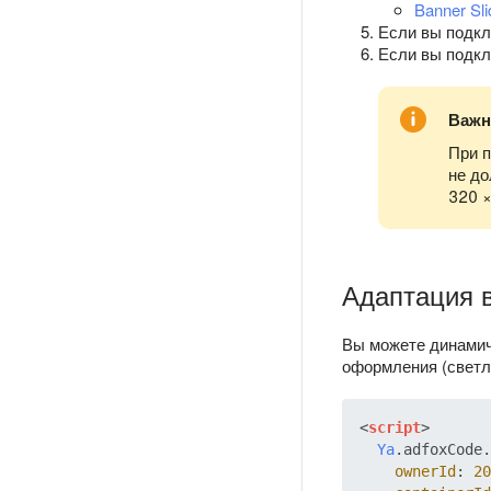
Banner Sli
Если вы подкл
Если вы подкл
Важн
При 
не до
320 ×
Адаптация 
Вы можете динамич
оформления (светло
<
script
>
Ya
.
adfoxCode
.
ownerId
: 
20