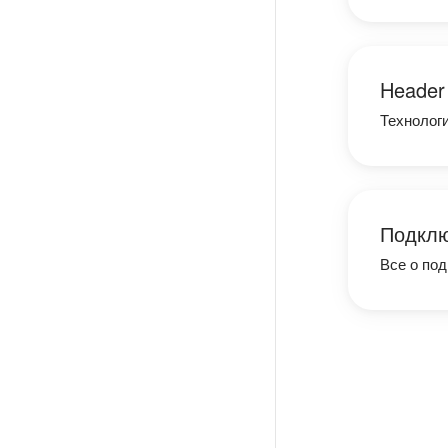
Header 
Технологи
Подклю
Все о по