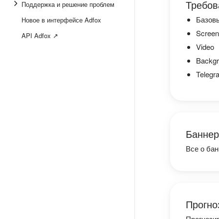
Требов
Поддержка и решение проблем
Базов
Новое в интерфейсе Adfox
Screeng
API Adfox ↗
Video
Backg
Telegr
Банне
Все о бан
Прогно
Прогнози