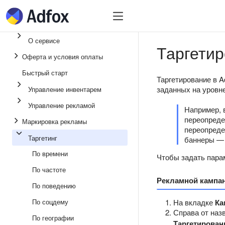
Быстрый старт
Инвентарь
Управл
О сервисе
Таргети
Оферта и условия оплаты
Быстрый старт
Таргетирование в A
заданных на уровн
Управление инвентарем
Управление рекламой
Например, 
переопреде
Маркировка рекламы
переопреде
Таргетинг
баннеры — 
По времени
Чтобы задать пара
По частоте
Рекламной кампа
По поведению
По соцдему
На вкладке
Ка
Справа от наз
По географии
Таргетирован