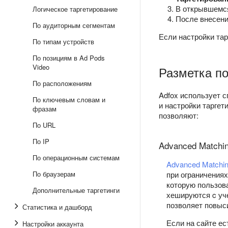
В открывшемся
Логическое таргетирование
После внесени
По аудиторным сегментам
Если настройки та
По типам устройств
По позициям в Ad Pods
Video
Разметка п
По расположениям
Adfox использует 
По ключевым словам и
и настройки тарге
фразам
позволяют:
По URL
По IP
Advanced Matchi
По операционным системам
Advanced Matchi
По браузерам
при ограничениях
которую пользов
Дополнительные таргетинги
хешируются c у
позволяет повыси
Статистика и дашборд
Если на сайте ес
Настройки аккаунта