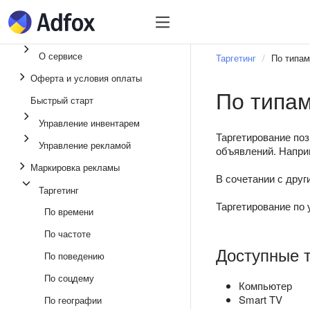
Быстрый старт
Инвентарь
Управл
О сервисе
Таргетинг
По типам
Оферта и условия оплаты
По типам
Быстрый старт
Управление инвентарем
Таргетирование по
Управление рекламой
объявлений. Напри
Маркировка рекламы
В сочетании с дру
Таргетинг
Таргетирование по
По времени
По частоте
Доступные 
По поведению
По соцдему
Компьютер
Smart TV
По географии