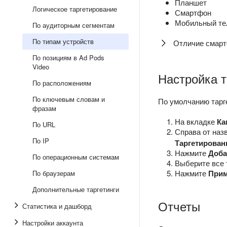
Планшет
Логическое таргетирование
Смартфон
Мобильный т
По аудиторным сегментам
По типам устройств
Отличие смарт
По позициям в Ad Pods
Video
Настройка т
По расположениям
По ключевым словам и
По умолчанию тарг
фразам
На вкладке
Ка
По URL
Справа от наз
По IP
Таргетирован
Нажмите
Доба
По операционным системам
Выберите все 
Нажмите
Прим
По браузерам
Дополнительные таргетинги
Отчеты
Статистика и дашборд
Настройки аккаунта