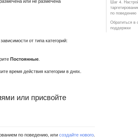
 размечена или не размечена
Шаг 4. Настро
таргетировани
по поведению
Обратиться в 
поддержки
зависимости от типа категорий:
ерите
Постоянные
.
ите время действия категории в днях.
иями или присвойте
рованием по поведению, или
создайте нового
.