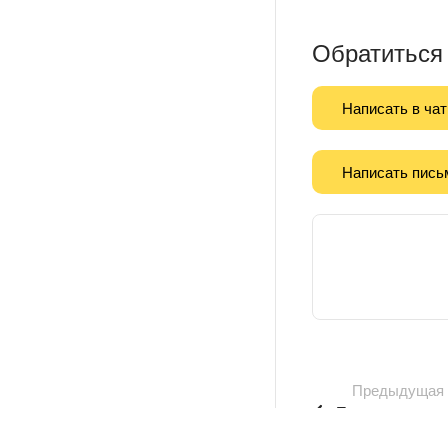
Обратиться
Написать в чат
Написать пись
Предыдущая
По частоте