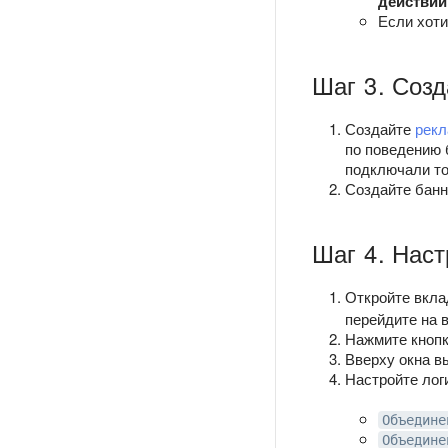
действий
Если хоти
Шаг 3. Соз
Создайте
рек
по поведению 
подключали то
Создайте банн
Шаг 4. Наст
Откройте вкл
перейдите на 
Нажмите кноп
Вверху окна в
Настройте лог
Объедине
Объедине