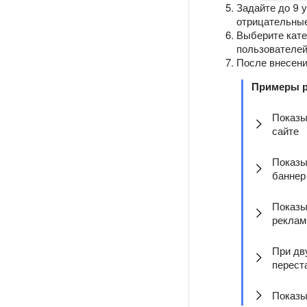
Задайте до 9 
отрицательн
Выберите кате
пользователей
После внесен
Примеры 
Показы
сайте
Показы
баннер
Показы
реклам
При дв
перест
Показы