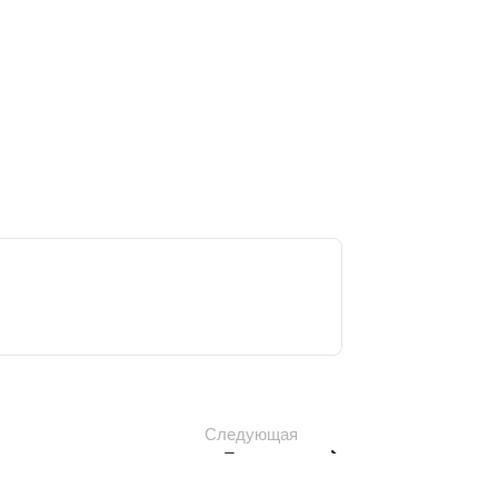
Следующая
По соцдему