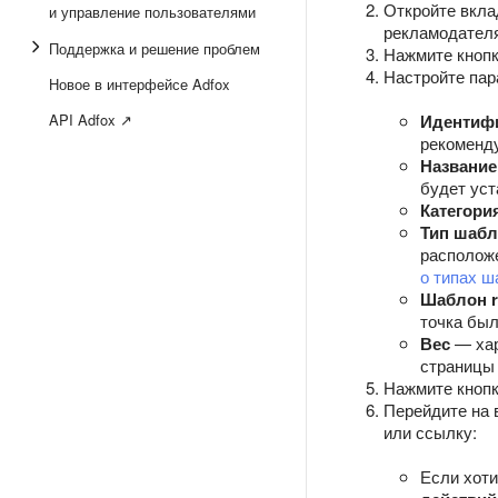
Откройте вкл
и управление пользователями
рекламодател
Поддержка и решение проблем
Нажмите кноп
Настройте пар
Новое в интерфейсе Adfox
API Adfox ↗
Идентиф
рекоменду
Название
будет уст
Категори
Тип шабл
расположе
о типах ш
Шаблон r
точка был
Вес
— хар
страницы 
Нажмите кноп
Перейдите на
или ссылку:
Если хоти