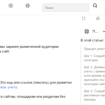
По пов
В этой статье
:
амы заранее размеченной аудитории.
Принцип рабо
 сайт.
Шаг 1. Создай
категории
Шаг 2. Добавь
учета с врем
категориями и
присвойте пос
Это код или ссылка (пиксель) для разметки
категории сай
чках учета
.
Шаг 3. Создай
рекламную ка
ся сайтам, площадкам или разделам без
баннеры