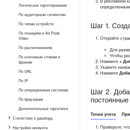
В рекламной к
Логическое таргетирование
определенными
По аудиторным сегментам
Шаг 1. Созд
По типам устройств
По позициям в Ad Pods
Откройте стр
Video
По расположениям
Для разме
Чтобы раз
По ключевым словам и
Нажмите
+ До
фразам
Укажите назва
По URL
Нажмите
Доба
По IP
Шаг 2. Доба
По операционным системам
постоянные 
По браузерам
Дополнительные таргетинги
Точки учета
При
Статистика и дашборд
Проверьте, чт
Настройки аккаунта