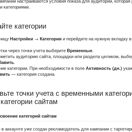
ампании настраиваются условия показа для аудитории, которая
 категориями.
айте категории
аницу
Настройки
→
Категории
и перейдите на нужную вкладку в 
тки через точки учета выберите
Временные
.
метить аудиторию сайта, площадки или раздела целиком, выб
бавить
.
ние категории. При необходимости в поле
Активность (дн.)
укаж
вить
— категория создана.
вьте точки учета с временными категор
категории сайтам
своение категорий сайтам
о в аккаунте уже создан рекламодатель для кампании с таргети