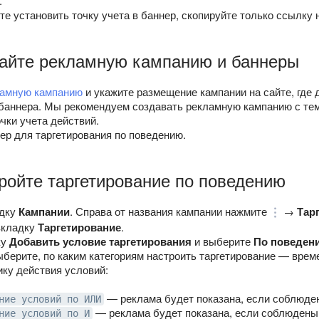
.
те установить точку учета в баннер, скопируйте только ссылку н
дайте рекламную кампанию и баннеры
ламную кампанию
и укажите размещение кампании на сайте, где 
баннера. Мы рекомендуем создавать рекламную кампанию с тем
чки учета действий.
ер для таргетирования по поведению.
ройте таргетирование по поведению
адку
Кампании
. Справа от названия кампании нажмите
→
Тар
вкладку
Таргетирование
.
ку
Добавить условие таргетирования
и выберите
По поведен
ыберите, по каким категориям настроить таргетирование — вре
ику действия условий:
— реклама будет показана, если соблюден
ние условий по ИЛИ
— реклама будет показана, если соблюдены
ние условий по И