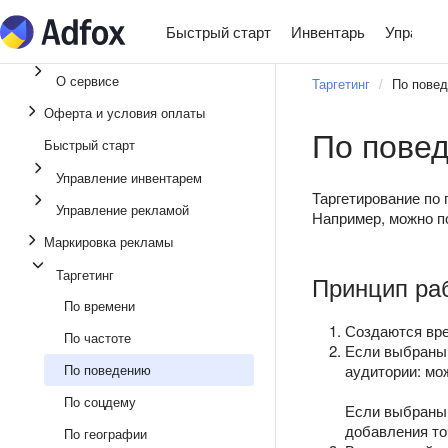
Быстрый старт
Инвентарь
Управле
О сервисе
Таргетинг
По пове
Оферта и условия оплаты
По пове
Быстрый старт
Управление инвентарем
Таргетирование по 
Управление рекламой
Например, можно по
Маркировка рекламы
Таргетинг
Принцип ра
По времени
Создаются вр
По частоте
Если выбраны 
По поведению
аудитории: мож
По соцдему
Если выбраны 
добавления то
По географии