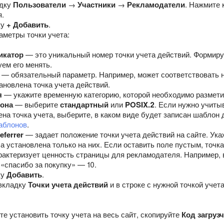
адку
Пользователи
→
Участники
→
Рекламодатели
. Нажмите 
я.
ку
+ Добавить
.
аметры точки учета:
икатор
— это уникальный номер точки учета действий. Формир
ем его менять.
— обязательный параметр. Например, может соответствовать н
ановлена точка учета действий.
я
— укажите временную категорию, которой необходимо размети
она
— выберите
стандартный
или
POSIX.2
. Если нужно учиты
на точка учета, выберите, в каком виде будет записан шаблон
аблонов
.
eferrer
— задает положение точки учета действий на сайте. Ук
а установлена только на них. Если оставить поле пустым, точк
актеризует ценность страницы для рекламодателя. Например, в
«спасибо за покупку» — 10.
ку
Добавить
.
 вкладку
Точки учета действий
и в строке с нужной точкой уче
те установить точку учета на весь сайт, скопируйте
Код загруз