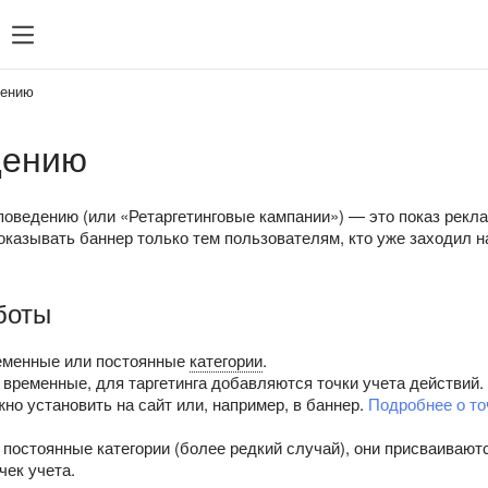
ние рекламой
Что нового
Поддержка
дению
дению
поведению (или «Ретаргетинговые кампании») — это показ рекл
казывать баннер только тем пользователям, кто уже заходил на
боты
еменные или постоянные
категории
.
временные, для таргетинга добавляются точки учета действий. 
но установить на сайт или, например, в баннер.
Подробнее о то
постоянные категории (более редкий случай), они присваивают
чек учета.