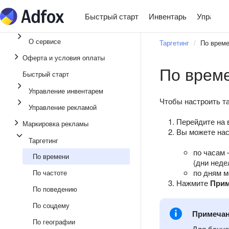
Быстрый старт
Инвентарь
Управле
О сервисе
Таргетинг
По врем
Оферта и условия оплаты
По врем
Быстрый старт
Управление инвентарем
Чтобы настроить та
Управление рекламой
Перейдите на
Маркировка рекламы
Вы можете нас
Таргетинг
по часам 
По времени
(дни неде
по дням м
По частоте
Нажмите
Прим
По поведению
По соцдему
Примеча
По географии
Для банне