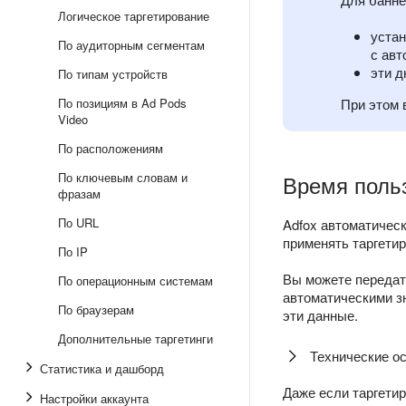
Логическое таргетирование
устан
По аудиторным сегментам
с авт
эти д
По типам устройств
По позициям в Ad Pods
При этом 
Video
По расположениям
По ключевым словам и
Время поль
фразам
По URL
Adfox автоматическ
применять таргетир
По IP
Вы можете передат
По операционным системам
автоматическими зн
По браузерам
эти данные.
Дополнительные таргетинги
Технические о
Статистика и дашборд
Даже если таргети
Настройки аккаунта