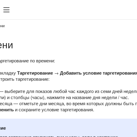
ние рекламой
Что нового
Поддержка
ени
ени
ргетирование по времени:
 вкладку
Таргетирование
→
Добавить условие таргетировани
троить таргетирование:
— выберите для показов любой час каждого из семи дней недел
ли) и столбцы (часы), нажмите на название дня недели / час.
есяца — отметьте дни месяца, во время которых должны быть 
енить
и сохраните условие таргетирования.
ние
ров запрещено отключать дни и часы, если в кампании: