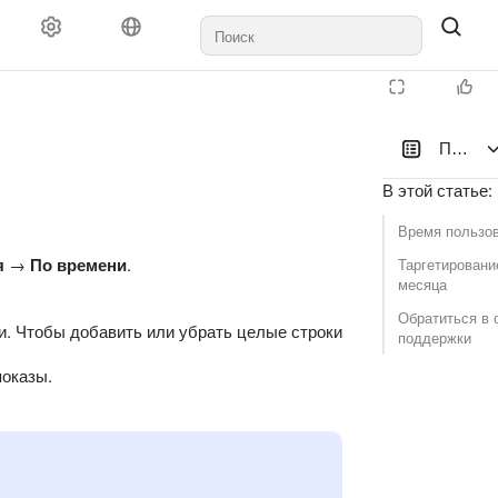
По вре
В этой статье
:
Время пользо
я
→
По времени
.
Таргетировани
месяца
Обратиться в 
и. Чтобы добавить или убрать целые строки
поддержки
показы.