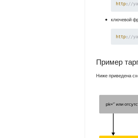
http
:
//ya
ключевой ф
http
:
//ya
Пример тар
Ниже приведена сх