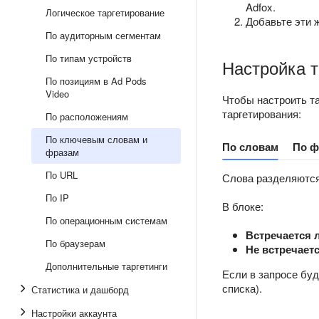
Adfox.
Логическое таргетирование
Добавьте эти 
По аудиторным сегментам
По типам устройств
Настройка т
По позициям в Ad Pods
Video
Чтобы настроить т
таргетирования:
По расположениям
По ключевым словам и
По словам
По ф
фразам
По URL
Слова разделяются
По IP
В блоке:
По операционным системам
Встречается 
По браузерам
Не встречает
Дополнительные таргетинги
Если в запросе буд
списка).
Статистика и дашборд
Настройки аккаунта