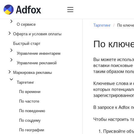
Быстрый старт
Инвентарь
Управл
О сервисе
Таргетинг
По ключ
Оферта и условия оплаты
По ключ
Быстрый старт
Управление инвентарем
Вы можете использ
Управление рекламой
вставки поисковые 
таким образом пол
Маркировка рекламы
Таргетинг
Ключевые слова и 
которых потенциаль
По времени
зарегистрированног
По частоте
В запросе к Adfox
По поведению
Чтобы настроить т
По соцдему
По географии
Присвойте объ