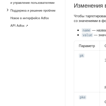
и управление пользователями
Изменения в
Поддержка и решение проблем
Чтобы таргетирова
Новое в интерфейсе Adfox
со значениями в ф
API Adfox ↗
— назван
name
— значе
value
Параметр
pk
pke