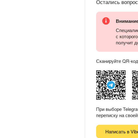
Остались вопро
Внимани
Специалис
с которог
получит д
Сканируйте QR-код 
При выборе Telegr
переписку на своей 
Написать в Vib