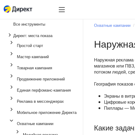
Инструменты
Инструменты
Все инструменты
Охватные кампании
Единая перфоманс-
Директ: места показа
Наружна
Реклама в мессенд
Простой старт
Продвижение прило
Мастер кампаний
Наружная реклама 
Медийная реклама
магазинов или ПВЗ
Товарная кампания
потоком людей, ср
Мастер кампаний
Продвижение приложений
География показов
Товарная кампания
Единая перфоманс-кампания
Простой старт
Экраны в витр
Реклама в мессенджерах
Цифровые кор
Пиллары — Мо
Мобильное приложение Директа
Охватные кампании
Какие зада
Медийная реклама